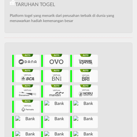
TARUHAN TOGEL
Platform togel yang menarik dari perusahan terbaik di dunia yang
menawarkan hadiah kemenangan besar