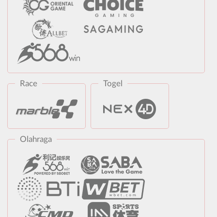
Race
Togel
Olahraga