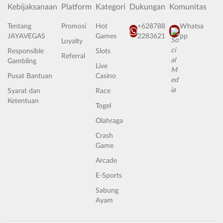
Kebijaksanaan
Platform
Kategori
Dukungan
Komunitas
Tentang
Promosi
Hot
+628788
Whatsa
JAYAVEGAS
Games
2283621
pp
Loyalty
Responsible
Slots
Referral
Gambling
Live
Pusat Bantuan
Casino
Syarat dan
Race
Ketentuan
Togel
Olahraga
Crash
Game
Arcade
E-Sports
Sabung
Ayam