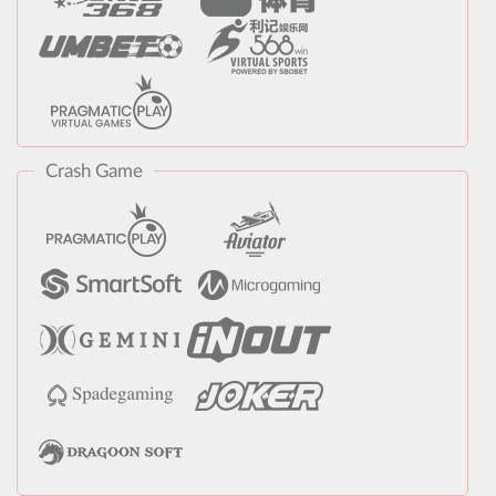
Crash Game