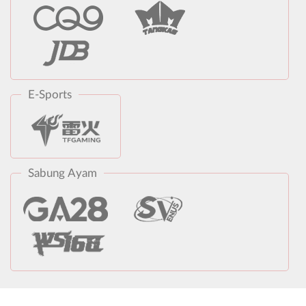
E-Sports
Sabung Ayam