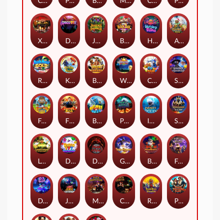
Crazy Bounty: Jackpot
Pinata Fest
Bunny to the Moon
Maya: Elemental Totem 2
Cai Shen Fortune
PUBG2
Xmas Gift Delight
Disco 777
Jumanji Bonanza
BlackJack21
Hungry Slime
Aztec: Bonus Hunt 2 Xmas
Rush Hour Gold
Kingyo Riches
Book of Safari
World Cup Final
Cat & Mouse
Starry Adventure
Football Fever
Fighting Bull
Big Net Bass
Phantom Multiplier
Infinity Ocean
Scale of Heaven: Anubis
Leprechaun’s Fortune
Disco 777 Hold and Win
Dark Ritual
Genie Mystery
Boom of Prosperity
Fantastic Beast
DJ Fever
Jewel Mastermind
Mace of Hercules
Cookie Hunter
Ramakien Blessing
Pirate Treasure Hunt