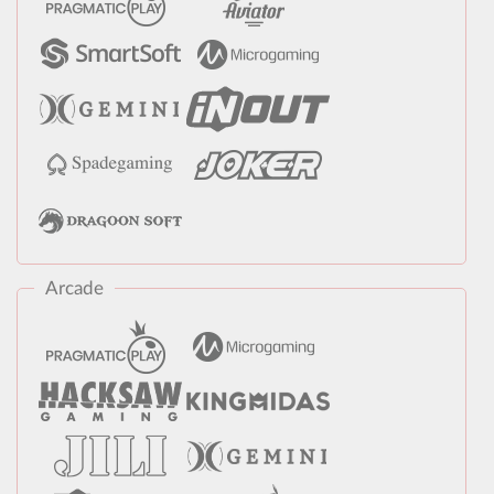
Arcade