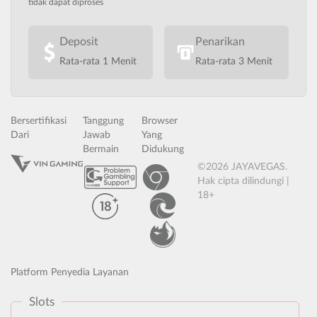
tidak dapat diproses
Deposit
Penarikan
Rata-rata 1 Menit
Rata-rata 3 Menit
Bersertifikasi
Tanggung
Browser
Dari
Jawab
Yang
Bermain
Didukung
©2026 JAYAVEGAS.
Hak cipta dilindungi |
18+
Platform Penyedia Layanan
Slots