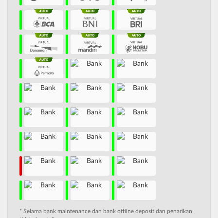
* Selama bank maintenance dan bank offline deposit dan penarikan